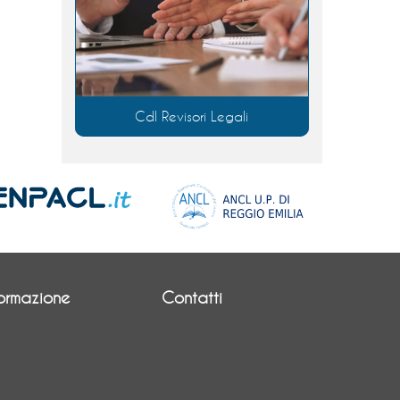
Cdl Revisori Legali
ormazione
Contatti