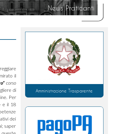
News Praticanti
treggiare
mirato il
ro”
corso
gliere di
Amministrazione Trasparente
line. Per
 e il 18
mpetenze
ativi dei
ni; saper
o queste