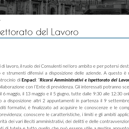
spettorato del Lavoro
di lavoro, il ruolo dei Consulenti nel loro ambito e per potersi des
oro e strumenti difensivi a disposizione delle aziende. A questo è 
atrocinio di
Enpacl
: “
Ricorsi Amministrativi e Ispettorato
del Lavo
llaborazione con l’Ente di previdenza. Gli interessati potranno sce
l 6 maggio, il 13 maggio e il 5 giugno, tutte dalle 9:30 alle 12:30 on
 a disposizione altri 2 appuntamenti in partenza il 9 settembre
diti formativi, è finalizzato ad acquisire le conoscenze e le co
previdenza; conoscere le caratteristiche, i limiti e gli ambiti applic
tà dei vari illeciti amministrativi, dei delitti e delle contravvenzio
enti di tutela e tutto quello che può essere utile a gestire appunt