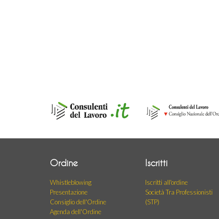
Ordine
Iscritti
Whistleblowing
Iscritti all'ordine
Presentazione
Società Tra Professionisti
Consiglio dell'Ordine
(STP)
Agenda dell'Ordine