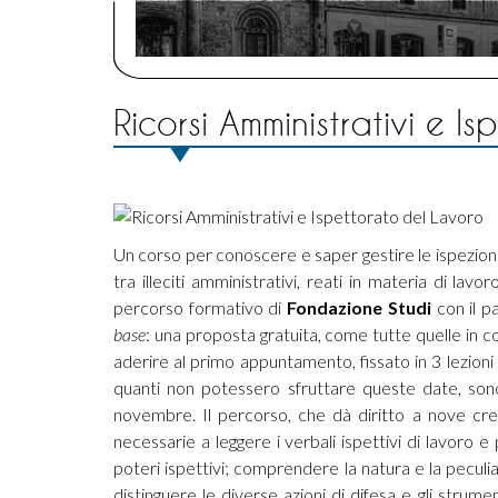
Ricorsi Amministrativi e I
Un corso per conoscere e saper gestire le ispezioni 
tra illeciti amministrativi, reati in materia di lav
percorso formativo di
Fondazione Studi
con il p
base
: una proposta gratuita, come tutte quelle in co
aderire al primo appuntamento, fissato in 3 lezioni i
quanti non potessero sfruttare queste date, sono
novembre. Il percorso, che dà diritto a nove cre
necessarie a leggere i verbali ispettivi di lavoro e 
poteri ispettivi; comprendere la natura e la peculiari
distinguere le diverse azioni di difesa e gli strum