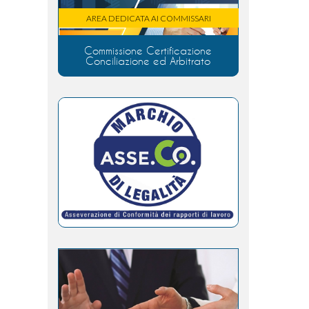
AREA DEDICATA AI COMMISSARI
Commissione Certificazione
Conciliazione ed Arbitrato