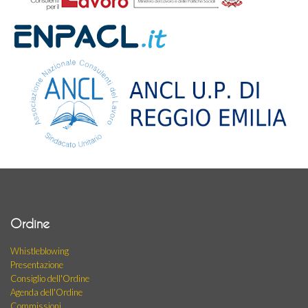
Ordine
Whistleblowing
Presentazione
Consiglio dell'Ordine
Agenda dell'Ordine
Commissioni