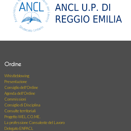
Ordine
Whistleblowing
Presentazione
Consiglio dell'Ordine
Agenda dell'Ordine
Commissioni
Consiglio di Disciplina
Consulte territoriali
Progetto WEL.CO.ME.
La professione Consulente del Lavoro
Delegato ENPACL